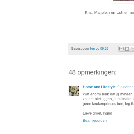
Kris, Marjolein en Esther, n
Gepost door
lien
op
09:26
48 opmerkingen:
Home and Lifestyle
9 oktober
Wat enorm leuk dat jij meteen e
zal het niet liggen, je culinair
geen keukenprinses ben, leg ik d
Lieve groet, Ingrid
Beantwoorden