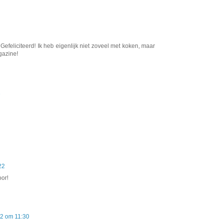
efeliciteerd! Ik heb eigenlijk niet zoveel met koken, maar
gazine!
1
22
oor!
12 om 11:30