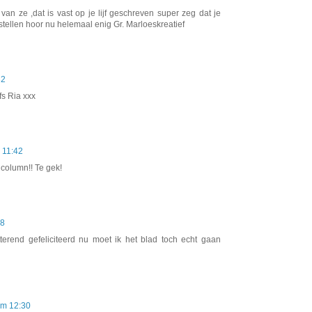
an ze ,dat is vast op je lijf geschreven super zeg dat je
stellen hoor nu helemaal enig Gr. Marloeskreatief
32
efs Ria xxx
 11:42
 column!! Te gek!
08
erend gefeliciteerd nu moet ik het blad toch echt gaan
om 12:30