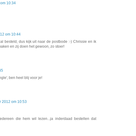
 om 10:34
012 om 10:44
al besteld, dus kijk uit naar de postbode :-) Chrissie en ik
maken en zij doen het gewoon, zo stoer!
45
gle', ben heel blij voor je!
r 2012 om 10:53
edereen die hem wil lezen...ja inderdaad bestellen dat