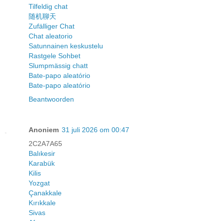
Tilfeldig chat
随机聊天
Zufälliger Chat
Chat aleatorio
Satunnainen keskustelu
Rastgele Sohbet
Slumpmässig chatt
Bate-papo aleatório
Bate-papo aleatório
Beantwoorden
Anoniem
31 juli 2026 om 00:47
2C2A7A65
Balıkesir
Karabük
Kilis
Yozgat
Çanakkale
Kırıkkale
Sivas