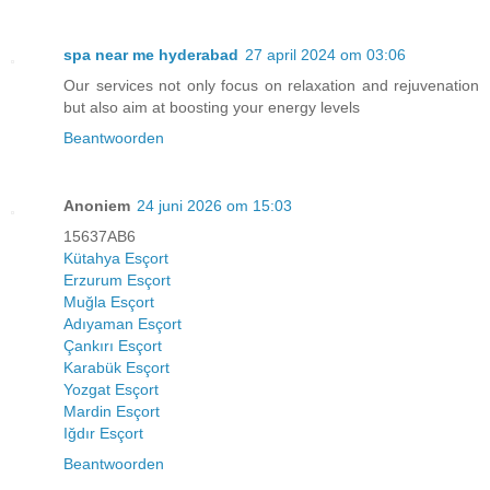
spa near me hyderabad
27 april 2024 om 03:06
Our services not only focus on relaxation and rejuvenation
but also aim at boosting your energy levels
Beantwoorden
Anoniem
24 juni 2026 om 15:03
15637AB6
Kütahya Esçort
Erzurum Esçort
Muğla Esçort
Adıyaman Esçort
Çankırı Esçort
Karabük Esçort
Yozgat Esçort
Mardin Esçort
Iğdır Esçort
Beantwoorden