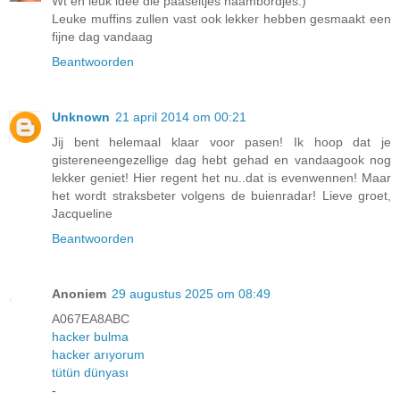
Wt en leuk idee die paaseitjes naambordjes:)
Leuke muffins zullen vast ook lekker hebben gesmaakt een
fijne dag vandaag
Beantwoorden
Unknown
21 april 2014 om 00:21
Jij bent helemaal klaar voor pasen! Ik hoop dat je
gistereneengezellige dag hebt gehad en vandaagook nog
lekker geniet! Hier regent het nu..dat is evenwennen! Maar
het wordt straksbeter volgens de buienradar! Lieve groet,
Jacqueline
Beantwoorden
Anoniem
29 augustus 2025 om 08:49
A067EA8ABC
hacker bulma
hacker arıyorum
tütün dünyası
-