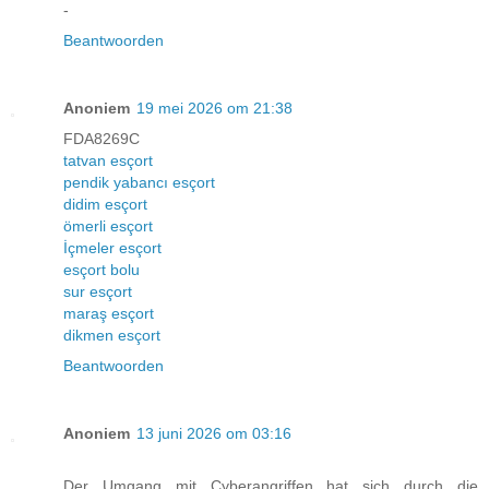
-
Beantwoorden
Anoniem
19 mei 2026 om 21:38
FDA8269C
tatvan esçort
pendik yabancı esçort
didim esçort
ömerli esçort
İçmeler esçort
esçort bolu
sur esçort
maraş esçort
dikmen esçort
Beantwoorden
Anoniem
13 juni 2026 om 03:16
Der Umgang mit Cyberangriffen hat sich durch die