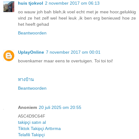
huis tjokvol
2 november 2017 om 06:13
oo wauw joh bah bleh,ik voel echt met je mee hoor,gelukkig
vind ze het zelf wel heel leuk ,ik ben erg benieuwd hoe ze
het heeft gehad
Beantwoorden
UplayOnline
7 november 2017 om 00:01
bovenkamer maar eens te overtuigen. Toi toi toi!
ทางบ้าน
Beantwoorden
Anoniem
20 juli 2025 om 20:55
A5C4D9C64F
takipçi satın al
Tiktok Takipçi Arttırma
Telafili Takipçi