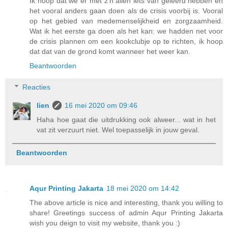
Ik hoop dat we er met z'n allen iets van geleerd hebben en
het vooral anders gaan doen als de crisis voorbij is. Vooral
op het gebied van medemenselijkheid en zorgzaamheid.
Wat ik het eerste ga doen als het kan: we hadden net voor
de crisis plannen om een kookclubje op te richten, ik hoop
dat dat van de grond komt wanneer het weer kan.
Beantwoorden
Reacties
lien
16 mei 2020 om 09:46
Haha hoe gaat die uitdrukking ook alweer... wat in het
vat zit verzuurt niet. Wel toepasselijk in jouw geval.
Beantwoorden
Aqur Printing Jakarta
18 mei 2020 om 14:42
The above article is nice and interesting, thank you willing to
share! Greetings success of admin Aqur Printing Jakarta
wish you deign to visit my website, thank you :)