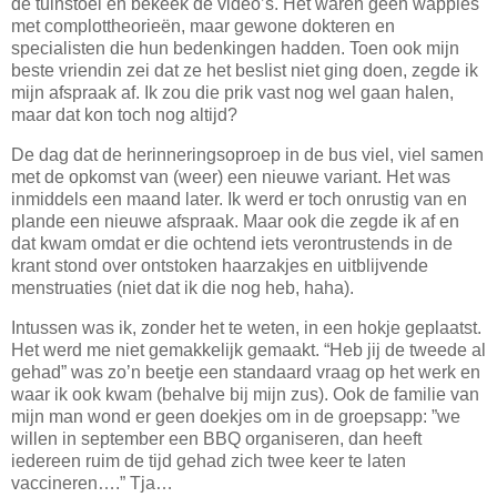
de tuinstoel en bekeek de video’s. Het waren geen wappies
met complottheorieën, maar gewone dokteren en
specialisten die hun bedenkingen hadden. Toen ook mijn
beste vriendin zei dat ze het beslist niet ging doen, zegde ik
mijn afspraak af. Ik zou die prik vast nog wel gaan halen,
maar dat kon toch nog altijd?
De dag dat de herinneringsoproep in de bus viel, viel samen
met de opkomst van (weer) een nieuwe variant. Het was
inmiddels een maand later. Ik werd er toch onrustig van en
plande een nieuwe afspraak. Maar ook die zegde ik af en
dat kwam omdat er die ochtend iets verontrustends in de
krant stond over ontstoken haarzakjes en uitblijvende
menstruaties (niet dat ik die nog heb, haha).
Intussen was ik, zonder het te weten, in een hokje geplaatst.
Het werd me niet gemakkelijk gemaakt. “Heb jij de tweede al
gehad” was zo’n beetje een standaard vraag op het werk en
waar ik ook kwam (behalve bij mijn zus). Ook de familie van
mijn man wond er geen doekjes om in de groepsapp: ”we
willen in september een BBQ organiseren, dan heeft
iedereen ruim de tijd gehad zich twee keer te laten
vaccineren….” Tja…