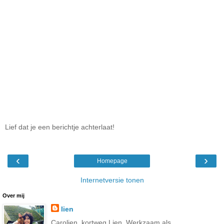
Lief dat je een berichtje achterlaat!
‹
›
Homepage
Internetversie tonen
Over mij
lien
Carolien, kortweg Lien. Werkzaam als