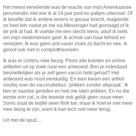
Het meest vervelende was de reactie van mijn Amerikaanse
penvriendin met wie ik al 14 jaar post en pakjes uitwissel. Of
ik besefte dat ik andere levens in gevaar bracht, reageerde
ze heel bits nadat ze me via Messenger had gevraagd of ik
de prik al had. Ik voelde me een slecht mens, alsof ik niets
om mijn medemensen geef. Ik schrok van haar felheid en
verwijten. Ik was geen anti-vaxer zoals zij dacht en nee, ik
geloof ook niet in complottheorieën.
Ik was er continu mee bezig. Ploos alle kranten en online
artikelen uit op zoek naar een antwoord. Ben je inderdaad
besmettelijker als je zelf geen vaccin hebt gehad? Het
antwoord was nooit eenduidig. En toen kwam een artikel
voorbij over de vaccinatiebus: 'prikken zonder afspraak’. Ik
ben er naartoe gereden en heb me laten prikken. En nu die
eerste erin zat, is die tweede ook gelijk geen issue meer.
Soms slaat de twijfel weer flink toe, maar ik hoef er niet meer
mee bezig te zijn, want ik kan toch niet meer terug.
Uit met de spuit....