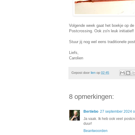
Volgende week gaat het boekje op de
Postcrossing. Ook zo'n leuk initiatief!
Stuur jij nog wel eens traditionele pos
Liefs,
Carolien
Gepost door
lien
op
02:45
8 opmerkingen:
Bertiebo
27 september 2024 
Ja vaak. Ik heb ook veel postc
duur!
Beantwoorden