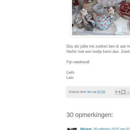
Dus als jullie me zoeken ben ik aan 
Herfst met een toefje kerst dus. Zoiet
Fijn weekend!
Liefs
Lein
Gepost door
lien
op
01:58
30 opmerkingen:
Mirjam
30 oktober 2015 om 02