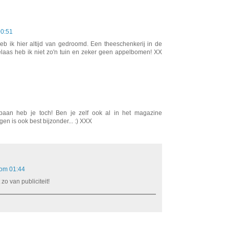
00:51
eb ik hier altijd van gedroomd. Een theeschenkerij in de
helaas heb ik niet zo'n tuin en zeker geen appelbomen! XX
baan heb je toch! Ben je zelf ook al in het magazine
 is ook best bijzonder... :) XXX
 om 01:44
zo van publiciteit!