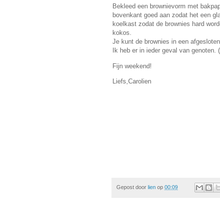
Bekleed een brownievorm met bakpapi
bovenkant goed aan zodat het een gla
koelkast zodat de brownies hard wor
kokos.
Je kunt de brownies in een afgesloten
Ik heb er in ieder geval van genoten. 
Fijn weekend!
Liefs,
Carolien
Gepost door
lien
op
00:09