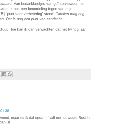
 bewaard. Van bedankbriefjes van geïnterviewden tot
kwam ik ook een beoordeling tegen van mijn
 Bij ‘punt voor verbetering’ stond:
Carolien mag nog
gen. Dat is nog een punt van aandacht.
uctuur. Hoe kan ik dan verwachten dat het twintig jaar
 01:38
woord, maar nu ik dat opschrijf valt me het woord Rust in.
dan is!