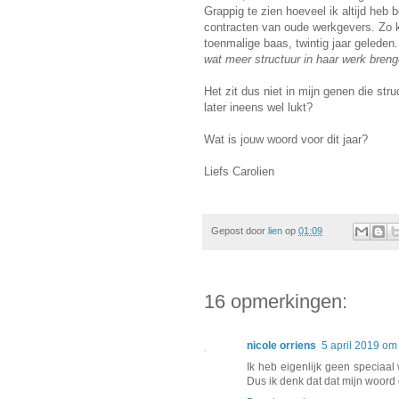
Grappig te zien hoeveel ik altijd heb
contracten van oude werkgevers. Zo 
toenmalige baas, twintig jaar geleden.
wat meer structuur in haar werk bren
Het zit dus niet in mijn genen die str
later ineens wel lukt?
Wat is jouw woord voor dit jaar?
Liefs Carolien
Gepost door
lien
op
01:09
16 opmerkingen:
nicole orriens
5 april 2019 om
Ik heb eigenlijk geen speciaal 
Dus ik denk dat dat mijn woord 