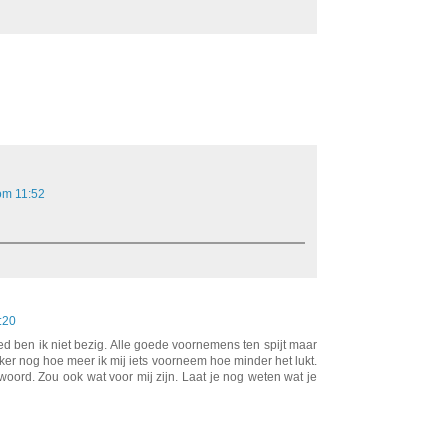
 om 11:52
:20
d ben ik niet bezig. Alle goede voornemens ten spijt maar
rker nog hoe meer ik mij iets voorneem hoe minder het lukt.
woord. Zou ook wat voor mij zijn. Laat je nog weten wat je