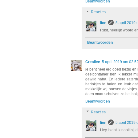
Beantwoorden
Reacties
lien
5 april 2019
Rust, heerlijk woord en
Beantwoorden
Crealice
5 april 2019 om 02:5
je bent heel erg goed bezig en n
deelcontainer ben ik lekker mi
gewild haha. En iedere zaterd
harinkjes te halen en leuk dat
makkelijk: wij hoeven de visjes 
doen maar schuiven zo het bakj
Beantwoorden
Reacties
lien
5 april 2019
Hey is dat ik nooit bij