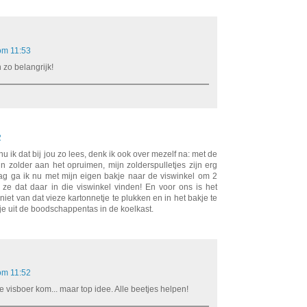
 om 11:53
 zo belangrijk!
2
u ik dat bij jou zo lees, denk ik ook over mezelf na: met de
jn zolder aan het opruimen, mijn zolderspulletjes zijn erg
ag ga ik nu met mijn eigen bakje naar de viswinkel om 2
 ze dat daar in die viswinkel vinden! En voor ons is het
niet van dat vieze kartonnetje te plukken en in het bakje te
e uit de boodschappentas in de koelkast.
 om 11:52
 de visboer kom... maar top idee. Alle beetjes helpen!