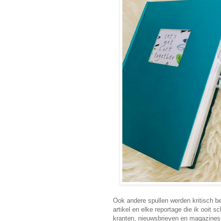
Ook andere spullen werden kritisch be
artikel en elke reportage die ik ooit 
kranten, nieuwsbrieven en magazines 