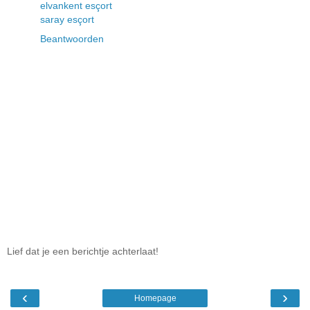
elvankent esçort
saray esçort
Beantwoorden
Lief dat je een berichtje achterlaat!
‹
›
Homepage