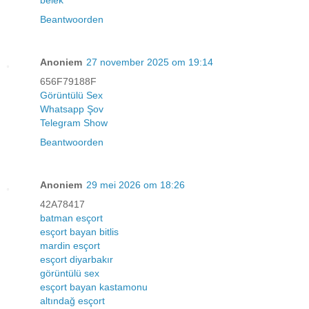
Beantwoorden
Anoniem
27 november 2025 om 19:14
656F79188F
Görüntülü Sex
Whatsapp Şov
Telegram Show
Beantwoorden
Anoniem
29 mei 2026 om 18:26
42A78417
batman esçort
esçort bayan bitlis
mardin esçort
esçort diyarbakır
görüntülü sex
esçort bayan kastamonu
altındağ esçort